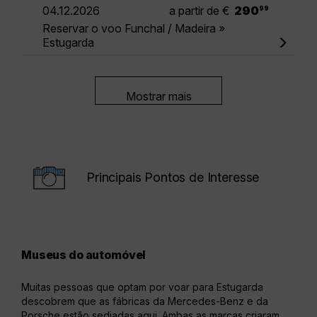
.
04.12.2026
a partir de €
290
99
Reservar o voo Funchal / Madeira »
Estugarda
Mostrar mais
Principais Pontos de Interesse
Museus do automóvel
Jar
Muitas pessoas que optam por voar para Estugarda
Quem
descobrem que as fábricas da Mercedes-Benz e da
Schl
Porsche estão sediadas aqui. Ambas as marcas criaram
jard