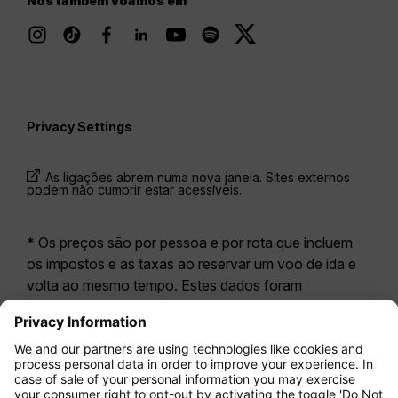
Nós também voamos em
Privacy Settings
As ligações abrem numa nova janela. Sites externos
podem não cumprir estar acessíveis.
* Os preços são por pessoa e por rota que incluem
os impostos e as taxas ao reservar um voo de ida e
volta ao mesmo tempo. Estes dados foram
disponibilizados nas últimas 24 horas e podem já não
estar atualizados. As tarifas apresentadas para a
Economy Class
correspondem geralmente à
Economy Zero, a nossa opção tarifária mais restritiva.
Poderão aplicar-se taxas adicionais para
bagagem