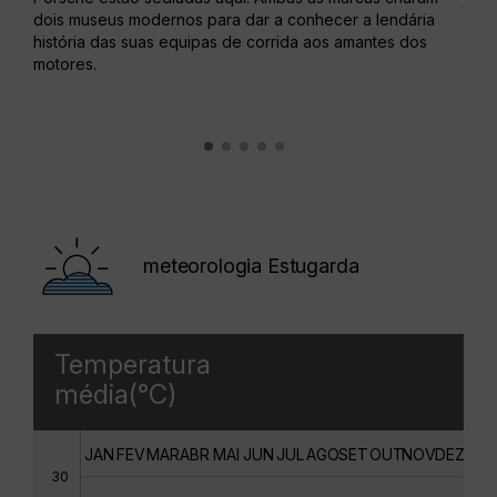
dois museus modernos para dar a conhecer a lendária
ajar
história das suas equipas de corrida aos amantes dos
Botâ
motores.
meteorologia Estugarda
Temperatura
média(°C)
JAN
FEV
MAR
ABR
MAI
JUN
JUL
AGO
SET
OUT
NOV
DEZ
30