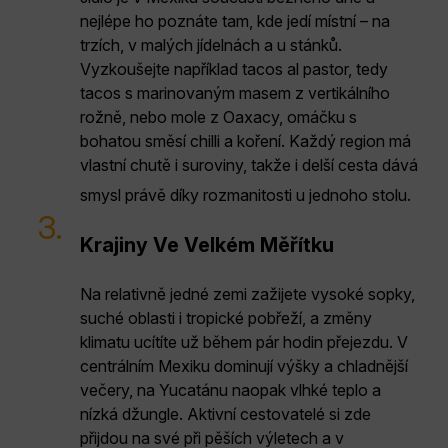
nejlépe ho poznáte tam, kde jedí místní – na
trzích, v malých jídelnách a u stánků.
Vyzkoušejte například tacos al pastor, tedy
tacos s marinovaným masem z vertikálního
rožně, nebo mole z Oaxacy, omáčku s
bohatou směsí chilli a koření. Každý region má
vlastní chutě i suroviny, takže i delší cesta dává
smysl právě díky rozmanitosti u jednoho stolu.
3.
Krajiny Ve Velkém Měřítku
Na relativně jedné zemi zažijete vysoké sopky,
suché oblasti i tropické pobřeží, a změny
klimatu ucítíte už během pár hodin přejezdu. V
centrálním Mexiku dominují výšky a chladnější
večery, na Yucatánu naopak vlhké teplo a
nízká džungle. Aktivní cestovatelé si zde
přijdou na své při pěších výletech a v