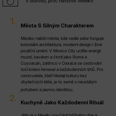
5 důvodů, proč navštívit Mexiko
1.
Města S Silným Charakterem
Mexiko nabízí města, kde vedle sebe funguje
koloniální architektura, moderní design i živé
pouliční umění. V Mexico City ucítíte energii
muzeí, kaváren a čtvrtí jako Roma a
Coyoacán, zatímco v Oaxace se cestování
točí kolem řemesel a každodenních trhů. Pro
cestovatele, kteří hledají kulturu bez
zbytečných klišé, je to země s neustálým
pohybem a jasnou identitou.
2.
Kuchyně Jako Každodenní Rituál
Jídlo je v Mexiku součástí běžného dne a