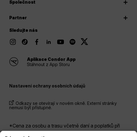
Společnost
Partner
Sledujte nás
Aplikace Condor App
Stáhnout z App Storu
Nastavení ochrany osobních údajů
Odkazy se otevírají v novém okně. Externí stránky
nemusí být přístupné.
*Cena za osobu a trasu včetně daní a poplatků při
rezervaci zpátečního letu ve stejnou dobu. Ceny byly