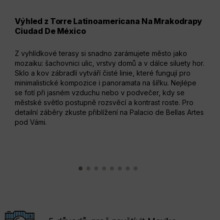
Výhled z Torre Latinoamericana Na Mrakodrapy
Pal
Ciudad De México
Cen
Z vyhlídkové terasy si snadno zarámujete město jako
Bílé
mozaiku: šachovnici ulic, vrstvy domů a v dálce siluety hor.
dopl
Sklo a kov zábradlí vytváří čisté linie, které fungují pro
foti
minimalistické kompozice i panoramata na šířku. Nejlépe
dost
se fotí při jasném vzduchu nebo v podvečer, kdy se
reli
městské světlo postupně rozsvěcí a kontrast roste. Pro
V in
detailní záběry zkuste přiblížení na Palacio de Bellas Artes
velk
pod Vámi.