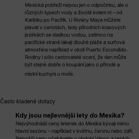
Mexická pobřeží nejsou jen o odpočinku, ale o
různých typech vody a životě kolem ní – od
Karibiku po Pacifik. U Riviéry Maya můžete
plavat v cenotách, tedy přírodních krasových
jezírkách se sladkou vodou, zatímco na
pacifické straně lákají dlouhé pláže a surfová
atmosféra například v okolí Puerto Escondido.
Rodiny i sólo cestovatelé ocení, že den může
být stejně dobře o koupání jako o přírodě a
místní kuchyni u moře.
Často kladené dotazy
Kdy jsou nejlevnější lety do Mexika?
Nejvýhodnější ceny letenek do Mexika bývají mimo
hlavní sezónu – například v květnu, červnu nebo září.
Nejvyšší ceny očekávejte v období Vánoc a jarních