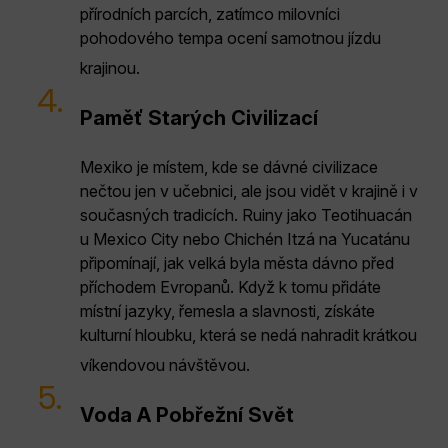
přírodních parcích, zatímco milovníci
pohodového tempa ocení samotnou jízdu
krajinou.
4.
Paměť Starých Civilizací
Mexiko je místem, kde se dávné civilizace
nečtou jen v učebnici, ale jsou vidět v krajině i v
současných tradicích. Ruiny jako Teotihuacán
u Mexico City nebo Chichén Itzá na Yucatánu
připomínají, jak velká byla města dávno před
příchodem Evropanů. Když k tomu přidáte
místní jazyky, řemesla a slavnosti, získáte
kulturní hloubku, která se nedá nahradit krátkou
víkendovou návštěvou.
5.
Voda A Pobřežní Svět