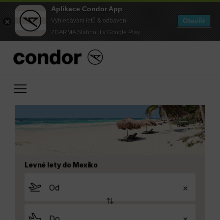
Aplikace Condor App
Otevřít
Vyhledávání letů & odbavení
ZDARMA Stáhnout v Google Play
Levné lety do Mexiko