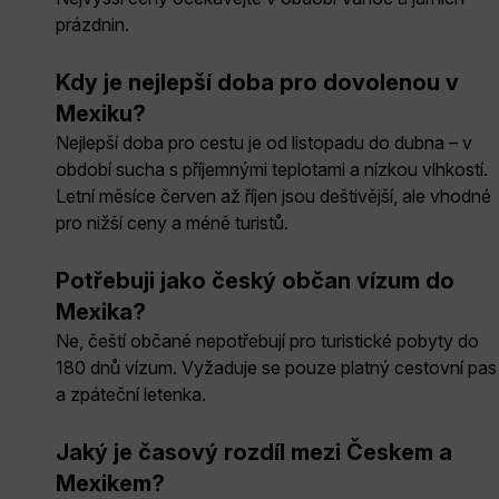
prázdnin.
Kdy je nejlepší doba pro dovolenou v
Mexiku?
Nejlepší doba pro cestu je od listopadu do dubna – v
období sucha s příjemnými teplotami a nízkou vlhkostí.
Letní měsíce červen až říjen jsou deštivější, ale vhodné
pro nižší ceny a méně turistů.
Potřebuji jako český občan vízum do
Mexika?
Ne, čeští občané nepotřebují pro turistické pobyty do
180 dnů vízum. Vyžaduje se pouze platný cestovní pas
a zpáteční letenka.
Jaký je časový rozdíl mezi Českem a
Mexikem?