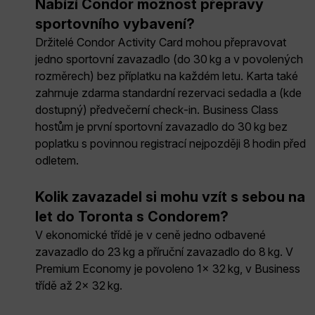
Nabízí Condor možnost přepravy
sportovního vybavení?
Držitelé Condor Activity Card mohou přepravovat
jedno sportovní zavazadlo (do 30 kg a v povolených
rozměrech) bez příplatku na každém letu. Karta také
zahrnuje zdarma standardní rezervaci sedadla a (kde
dostupný) předvečerní check‑in. Business Class
hostům je první sportovní zavazadlo do 30 kg bez
poplatku s povinnou registrací nejpozději 8 hodin před
odletem.
Kolik zavazadel si mohu vzít s sebou na
let do Toronta s Condorem?
V ekonomické třídě je v ceně jedno odbavené
zavazadlo do 23 kg a příruční zavazadlo do 8 kg. V
Premium Economy je povoleno 1× 32 kg, v Business
třídě až 2× 32 kg.