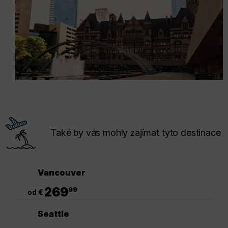
Také by vás mohly zajímat tyto destinace
Vancouver
.
269
99
od €
Seattle
.