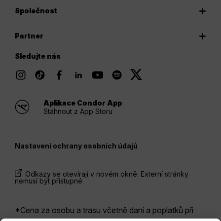
Společnost
Partner
Sledujte nás
Aplikace Condor App
Stáhnout z App Storu
Nastavení ochrany osobních údajů
Odkazy se otevírají v novém okně. Externí stránky
nemusí být přístupné.
*Cena za osobu a trasu včetně daní a poplatků při