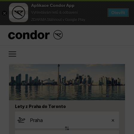
Aplikace Condor App
Otevřít
Vyhledávání letů & odbavení
ZDARMA Stáhnout v Google Play
Lety z Praha do Toronto