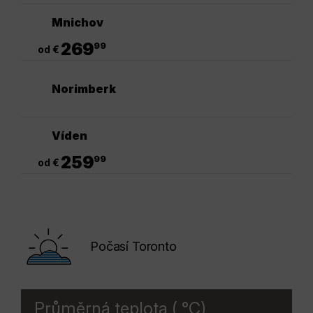
Mnichov
.
269
99
od €
Norimberk
Víden
.
259
99
od €
Počasí Toronto
Průměrná teplota ( °C)