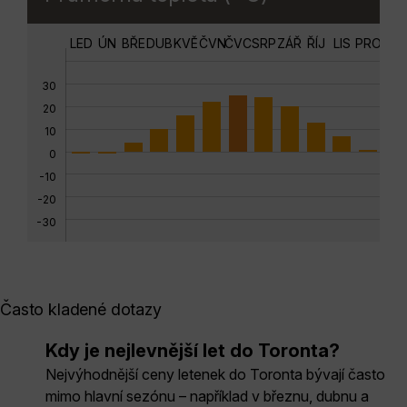
LED
ÚN
BŘE
DUB
KVĚ
ČVN
ČVC
SRP
ZÁŘ
ŘÍJ
LIS
PRO
30
20
10
0
-10
-20
-30
Často kladené dotazy
Kdy je nejlevnější let do Toronta?
Nejvýhodnější ceny letenek do Toronta bývají často
mimo hlavní sezónu – například v březnu, dubnu a