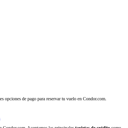
tes opciones de pago para reservar tu vuelo en Condor.com.
s
en Condor.com. Aceptamos las principales
tarjetas de crédito
como