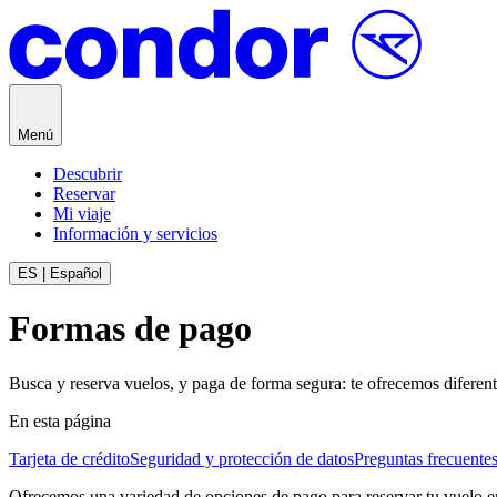
Saltar al contenido
Menú
Descubrir
Reservar
Mi viaje
Información y servicios
ES | Español
Formas de pago
Busca y reserva vuelos, y paga de forma segura: te ofrecemos diferen
En esta página
Tarjeta de crédito
Seguridad y protección de datos
Preguntas frecuente
Ofrecemos una variedad de opciones de pago para reservar tu vuelo 