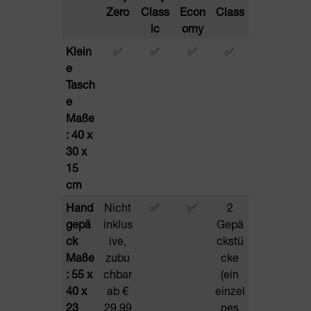
Zero
Class
Econ
Class
ic
omy
Klein
✅
✅
✅
✅
e
Tasch
e
Maße
: 40 x
30 x
15
cm
Hand
Nicht
✅
✅
2
gepä
inklus
Gepä
ck
ive,
ckstü
Maße
zubu
cke
: 55 x
chbar
(ein
40 x
ab €
einzel
23
29,99
nes