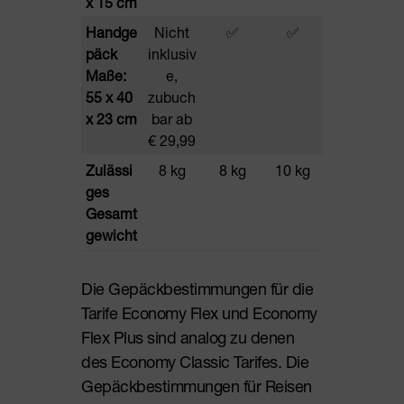
x 15 cm
Handge
Nicht
✅
✅
päck
inklusiv
Maße:
e,
55 x 40
zubuch
x 23 cm
bar ab
€ 29,99
Zulässi
8 kg
8 kg
10 kg
ges
Gesamt
gewicht
Die Gepäckbestimmungen für die
Tarife Economy Flex und Economy
Flex Plus sind analog zu denen
des Economy Classic Tarifes. Die
Gepäckbestimmungen für Reisen