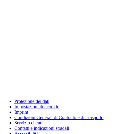
Protezione dei dati
Impostazioni dei cookie
Imprint
Condizioni Generali di Contratto e di Trasporto
Servizio clienti
Contatti e indicazioni stradali
Accessibilità