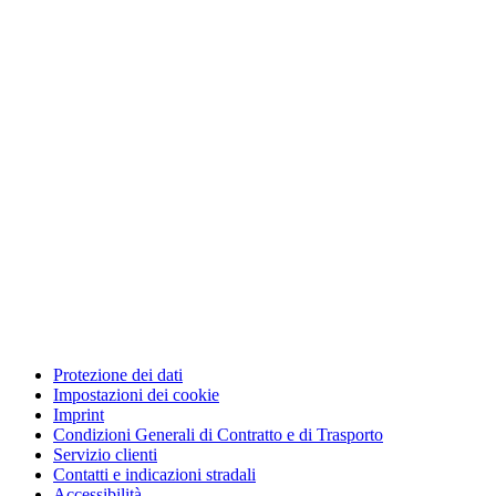
Protezione dei dati
Impostazioni dei cookie
Imprint
Condizioni Generali di Contratto e di Trasporto
Servizio clienti
Contatti e indicazioni stradali
Accessibilità