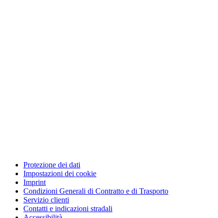
Protezione dei dati
Impostazioni dei cookie
Imprint
Condizioni Generali di Contratto e di Trasporto
Servizio clienti
Contatti e indicazioni stradali
Accessibilità