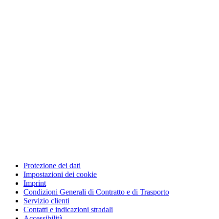
Protezione dei dati
Impostazioni dei cookie
Imprint
Condizioni Generali di Contratto e di Trasporto
Servizio clienti
Contatti e indicazioni stradali
Accessibilità