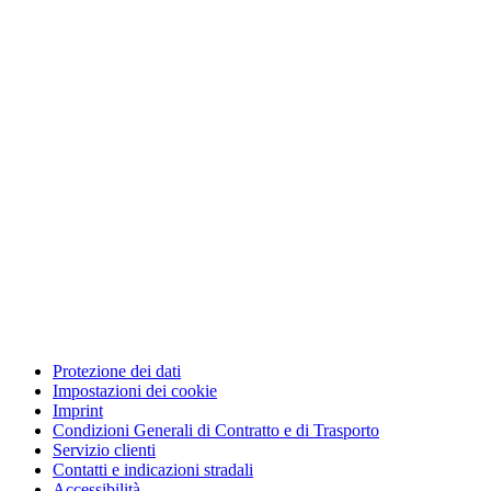
Protezione dei dati
Impostazioni dei cookie
Imprint
Condizioni Generali di Contratto e di Trasporto
Servizio clienti
Contatti e indicazioni stradali
Accessibilità