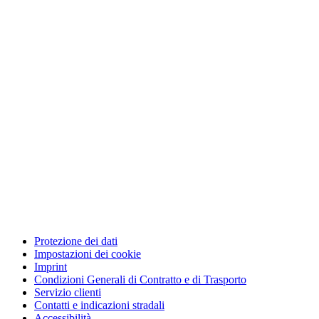
Protezione dei dati
Impostazioni dei cookie
Imprint
Condizioni Generali di Contratto e di Trasporto
Servizio clienti
Contatti e indicazioni stradali
Accessibilità