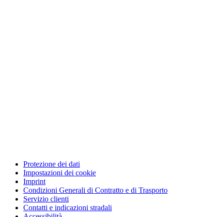
Protezione dei dati
Impostazioni dei cookie
Imprint
Condizioni Generali di Contratto e di Trasporto
Servizio clienti
Contatti e indicazioni stradali
Accessibilità