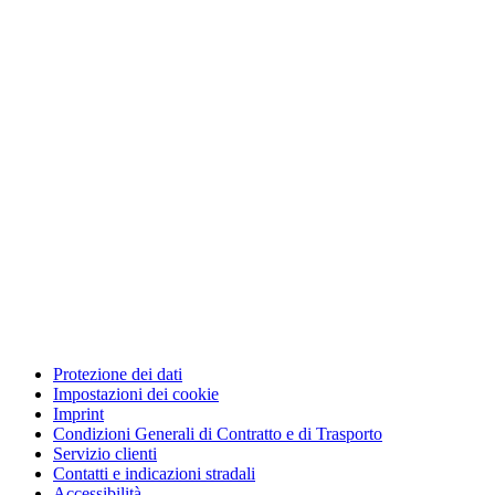
Protezione dei dati
Impostazioni dei cookie
Imprint
Condizioni Generali di Contratto e di Trasporto
Servizio clienti
Contatti e indicazioni stradali
Accessibilità