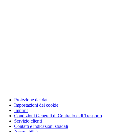
Protezione dei dati
Impostazioni dei cookie
Imprint
Condizioni Generali di Contratto e di Trasporto
Servizio clienti
Contatti e indicazioni stradali
Accessibilità