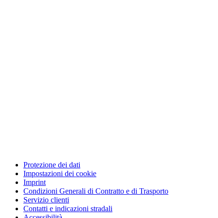
Protezione dei dati
Impostazioni dei cookie
Imprint
Condizioni Generali di Contratto e di Trasporto
Servizio clienti
Contatti e indicazioni stradali
Accessibilità