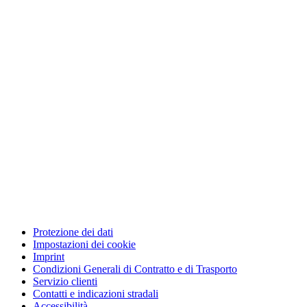
Protezione dei dati
Impostazioni dei cookie
Imprint
Condizioni Generali di Contratto e di Trasporto
Servizio clienti
Contatti e indicazioni stradali
Accessibilità