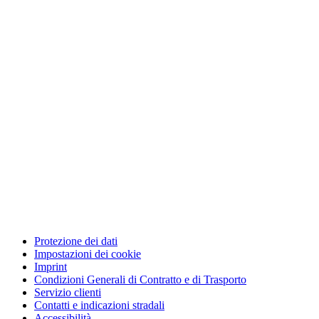
Protezione dei dati
Impostazioni dei cookie
Imprint
Condizioni Generali di Contratto e di Trasporto
Servizio clienti
Contatti e indicazioni stradali
Accessibilità