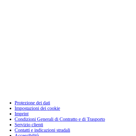
Protezione dei dati
Impostazioni dei cookie
Imprint
Condizioni Generali di Contratto e di Trasporto
Servizio clienti
Contatti e indicazioni stradali
Accessibilità