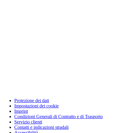
Protezione dei dati
Impostazioni dei cookie
Imprint
Condizioni Generali di Contratto e di Trasporto
Servizio clienti
Contatti e indicazioni stradali
Accessibilità