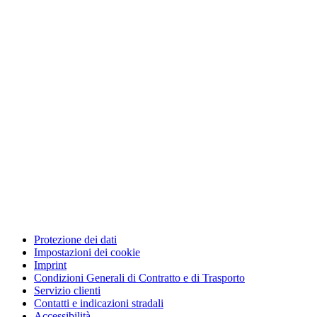
Protezione dei dati
Impostazioni dei cookie
Imprint
Condizioni Generali di Contratto e di Trasporto
Servizio clienti
Contatti e indicazioni stradali
Accessibilità