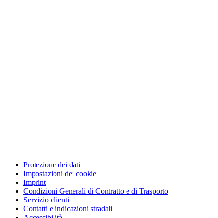
Protezione dei dati
Impostazioni dei cookie
Imprint
Condizioni Generali di Contratto e di Trasporto
Servizio clienti
Contatti e indicazioni stradali
Accessibilità