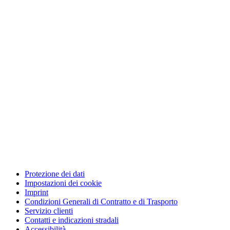
Protezione dei dati
Impostazioni dei cookie
Imprint
Condizioni Generali di Contratto e di Trasporto
Servizio clienti
Contatti e indicazioni stradali
Accessibilità