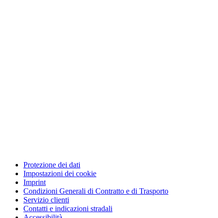
Protezione dei dati
Impostazioni dei cookie
Imprint
Condizioni Generali di Contratto e di Trasporto
Servizio clienti
Contatti e indicazioni stradali
Accessibilità