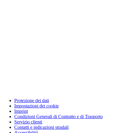
Protezione dei dati
Impostazioni dei cookie
Imprint
Condizioni Generali di Contratto e di Trasporto
Servizio clienti
Contatti e indicazioni stradali
Accessibilità