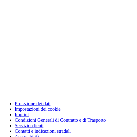
Protezione dei dati
Impostazioni dei cookie
Imprint
Condizioni Generali di Contratto e di Trasporto
Servizio clienti
Contatti e indicazioni stradali
Accessibilità