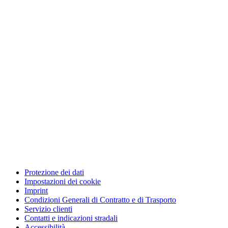
Protezione dei dati
Impostazioni dei cookie
Imprint
Condizioni Generali di Contratto e di Trasporto
Servizio clienti
Contatti e indicazioni stradali
Accessibilità