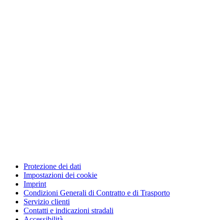
Protezione dei dati
Impostazioni dei cookie
Imprint
Condizioni Generali di Contratto e di Trasporto
Servizio clienti
Contatti e indicazioni stradali
Accessibilità