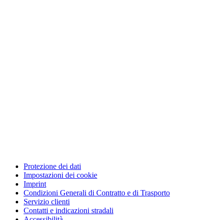
Protezione dei dati
Impostazioni dei cookie
Imprint
Condizioni Generali di Contratto e di Trasporto
Servizio clienti
Contatti e indicazioni stradali
Accessibilità