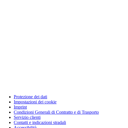
Protezione dei dati
Impostazioni dei cookie
Imprint
Condizioni Generali di Contratto e di Trasporto
Servizio clienti
Contatti e indicazioni stradali
Accessibilità