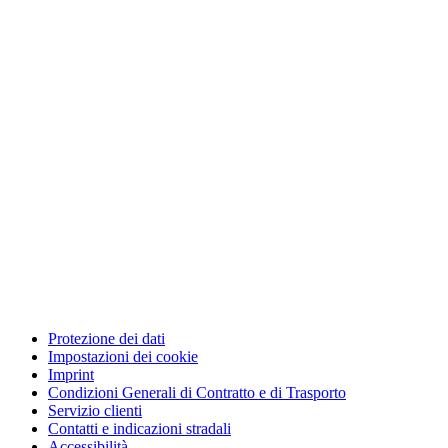
Protezione dei dati
Impostazioni dei cookie
Imprint
Condizioni Generali di Contratto e di Trasporto
Servizio clienti
Contatti e indicazioni stradali
Accessibilità