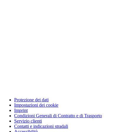
Protezione dei dati
Impostazioni dei cookie
Imprint
Condizioni Generali di Contratto e di Trasporto
Servizio clienti
Contatti e indicazioni stradali
Accessibilità