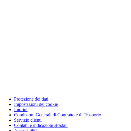
Protezione dei dati
Impostazioni dei cookie
Imprint
Condizioni Generali di Contratto e di Trasporto
Servizio clienti
Contatti e indicazioni stradali
Accessibilità