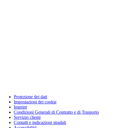
Protezione dei dati
Impostazioni dei cookie
Imprint
Condizioni Generali di Contratto e di Trasporto
Servizio clienti
Contatti e indicazioni stradali
Accessibilità