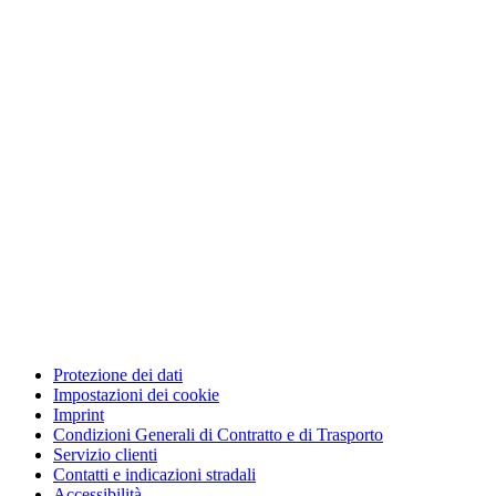
Protezione dei dati
Impostazioni dei cookie
Imprint
Condizioni Generali di Contratto e di Trasporto
Servizio clienti
Contatti e indicazioni stradali
Accessibilità