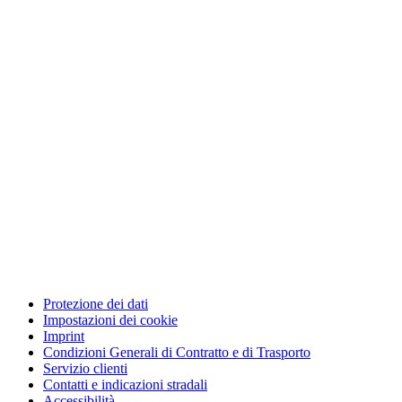
Protezione dei dati
Impostazioni dei cookie
Imprint
Condizioni Generali di Contratto e di Trasporto
Servizio clienti
Contatti e indicazioni stradali
Accessibilità