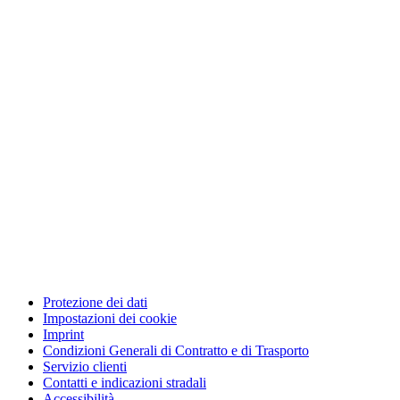
Protezione dei dati
Impostazioni dei cookie
Imprint
Condizioni Generali di Contratto e di Trasporto
Servizio clienti
Contatti e indicazioni stradali
Accessibilità