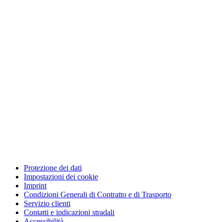
Protezione dei dati
Impostazioni dei cookie
Imprint
Condizioni Generali di Contratto e di Trasporto
Servizio clienti
Contatti e indicazioni stradali
Accessibilità