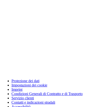
Protezione dei dati
Impostazioni dei cookie
Imprint
Condizioni Generali di Contratto e di Trasporto
Servizio clienti
Contatti e indicazioni stradali
Accessibilità