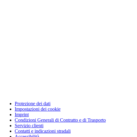
Protezione dei dati
Impostazioni dei cookie
Imprint
Condizioni Generali di Contratto e di Trasporto
Servizio clienti
Contatti e indicazioni stradali
Accessibilità