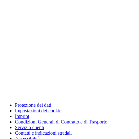
Protezione dei dati
Impostazioni dei cookie
Imprint
Condizioni Generali di Contratto e di Trasporto
Servizio clienti
Contatti e indicazioni stradali
Accessibilità