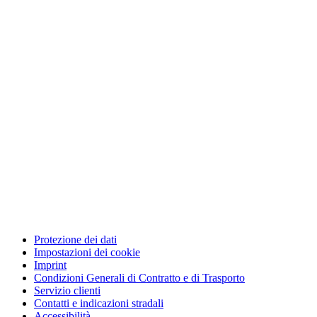
Protezione dei dati
Impostazioni dei cookie
Imprint
Condizioni Generali di Contratto e di Trasporto
Servizio clienti
Contatti e indicazioni stradali
Accessibilità