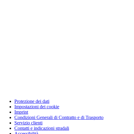
Protezione dei dati
Impostazioni dei cookie
Imprint
Condizioni Generali di Contratto e di Trasporto
Servizio clienti
Contatti e indicazioni stradali
Accessibilità