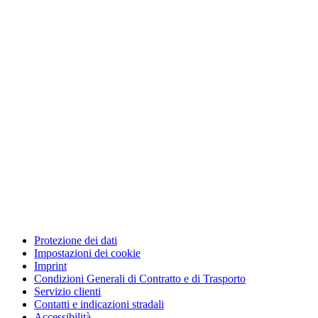
Protezione dei dati
Impostazioni dei cookie
Imprint
Condizioni Generali di Contratto e di Trasporto
Servizio clienti
Contatti e indicazioni stradali
Accessibilità