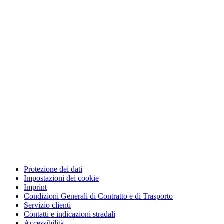
Protezione dei dati
Impostazioni dei cookie
Imprint
Condizioni Generali di Contratto e di Trasporto
Servizio clienti
Contatti e indicazioni stradali
Accessibilità