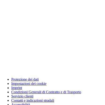
Protezione dei dati
Impostazioni dei cookie
Imprint
Condizioni Generali di Contratto e di Trasporto
Servizio clienti
Contatti e indicazioni stradali
Accessibilità