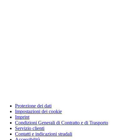
Protezione dei dati
Impostazioni dei cookie
Imprint
Condizioni Generali di Contratto e di Trasporto
Servizio clienti
Contatti e indicazioni stradali
Accessibilità