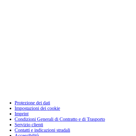
Protezione dei dati
Impostazioni dei cookie
Imprint
Condizioni Generali di Contratto e di Trasporto
Servizio clienti
Contatti e indicazioni stradali
Accessibilità