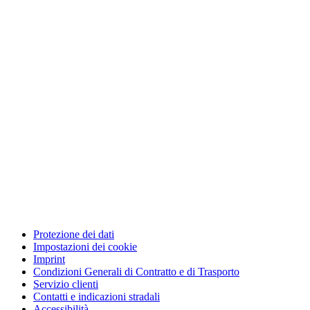
Protezione dei dati
Impostazioni dei cookie
Imprint
Condizioni Generali di Contratto e di Trasporto
Servizio clienti
Contatti e indicazioni stradali
Accessibilità