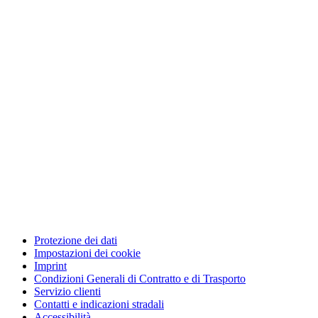
Protezione dei dati
Impostazioni dei cookie
Imprint
Condizioni Generali di Contratto e di Trasporto
Servizio clienti
Contatti e indicazioni stradali
Accessibilità