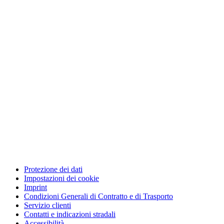
Protezione dei dati
Impostazioni dei cookie
Imprint
Condizioni Generali di Contratto e di Trasporto
Servizio clienti
Contatti e indicazioni stradali
Accessibilità